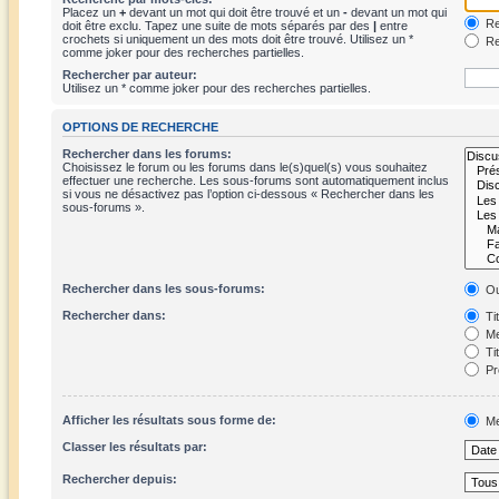
Placez un
+
devant un mot qui doit être trouvé et un
-
devant un mot qui
Re
doit être exclu. Tapez une suite de mots séparés par des
|
entre
crochets si uniquement un des mots doit être trouvé. Utilisez un *
Re
comme joker pour des recherches partielles.
Rechercher par auteur:
Utilisez un * comme joker pour des recherches partielles.
OPTIONS DE RECHERCHE
Rechercher dans les forums:
Choisissez le forum ou les forums dans le(s)quel(s) vous souhaitez
effectuer une recherche. Les sous-forums sont automatiquement inclus
si vous ne désactivez pas l’option ci-dessous « Rechercher dans les
sous-forums ».
Rechercher dans les sous-forums:
Ou
Rechercher dans:
Ti
Me
Ti
Pr
Afficher les résultats sous forme de:
Me
Classer les résultats par:
Rechercher depuis: