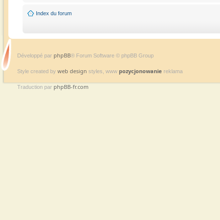
Index du forum
phpBB
Développé par
® Forum Software © phpBB Group
web design
pozycjonowanie
Style created by
styles, www
reklama
phpBB-fr.com
Traduction par