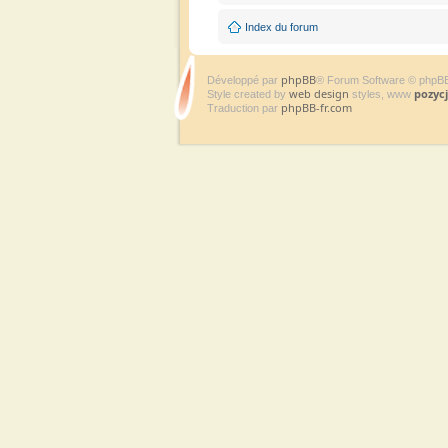
Index du forum
phpBB
Développé par
® Forum Software © phpB
web design
pozyc
Style created by
styles, www
phpBB-fr.com
Traduction par