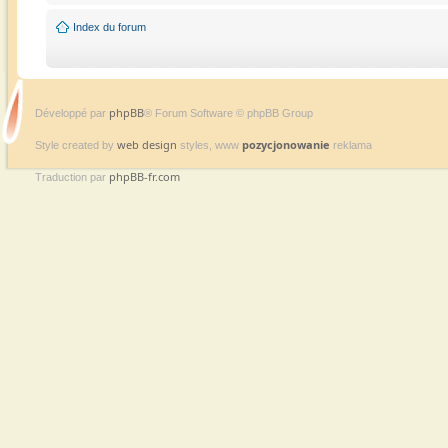
Index du forum
phpBB
Développé par
® Forum Software © phpBB Group
web design
pozycjonowanie
Style created by
styles, www
reklama
phpBB-fr.com
Traduction par