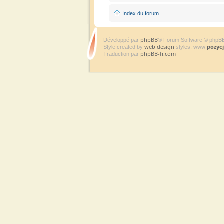
Index du forum
phpBB
Développé par
® Forum Software © phpB
web design
pozyc
Style created by
styles, www
phpBB-fr.com
Traduction par