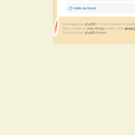
Index du forum
phpBB
Développé par
® Forum Software © phpB
web design
pozyc
Style created by
styles, www
phpBB-fr.com
Traduction par