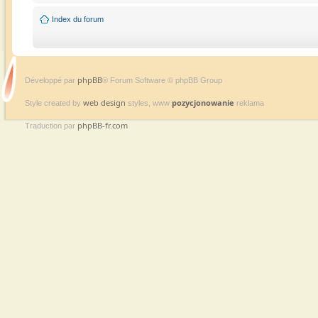
Index du forum
phpBB
Développé par
® Forum Software © phpBB Group
web design
pozycjonowanie
Style created by
styles, www
reklama
phpBB-fr.com
Traduction par