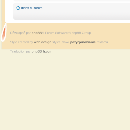
Index du forum
phpBB
Développé par
® Forum Software © phpBB Group
web design
pozycjonowanie
Style created by
styles, www
reklama
phpBB-fr.com
Traduction par