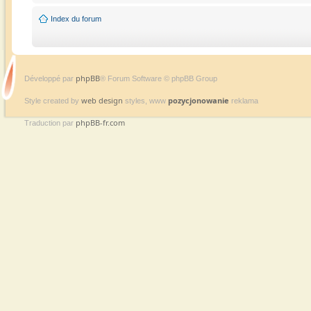
Index du forum
phpBB
Développé par
® Forum Software © phpBB Group
web design
pozycjonowanie
Style created by
styles, www
reklama
phpBB-fr.com
Traduction par