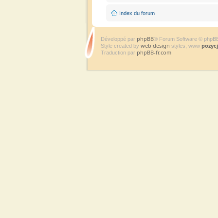
Index du forum
phpBB
Développé par
® Forum Software © phpB
web design
pozyc
Style created by
styles, www
phpBB-fr.com
Traduction par