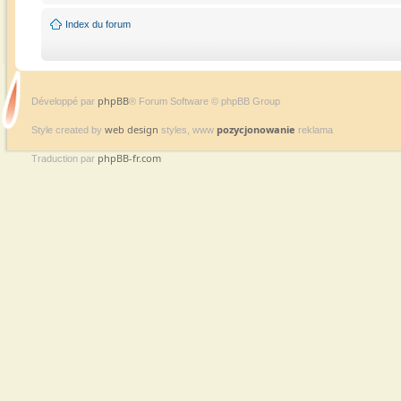
Index du forum
phpBB
Développé par
® Forum Software © phpBB Group
web design
pozycjonowanie
Style created by
styles, www
reklama
phpBB-fr.com
Traduction par