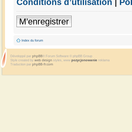
Conditions d’utilisation
|
Pol
M’enregistrer
Index du forum
phpBB
Développé par
® Forum Software © phpBB Group
web design
pozycjonowanie
Style created by
styles, www
reklama
phpBB-fr.com
Traduction par