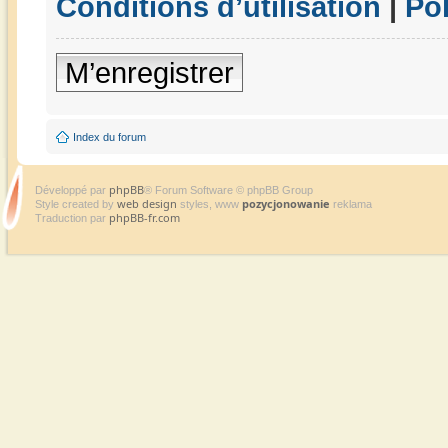
Conditions d’utilisation
|
Pol
M’enregistrer
Index du forum
phpBB
Développé par
® Forum Software © phpBB Group
web design
pozycjonowanie
Style created by
styles, www
reklama
phpBB-fr.com
Traduction par