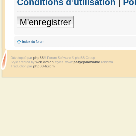
Conditions d’utilisation
|
Pol
M’enregistrer
Index du forum
phpBB
Développé par
® Forum Software © phpBB Group
web design
pozycjonowanie
Style created by
styles, www
reklama
phpBB-fr.com
Traduction par