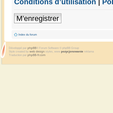
Conditions d’utilisation
|
Pol
M’enregistrer
Index du forum
phpBB
Développé par
® Forum Software © phpBB Group
web design
pozycjonowanie
Style created by
styles, www
reklama
phpBB-fr.com
Traduction par