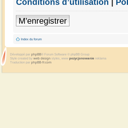
Conditions d’utilisation
|
Pol
M’enregistrer
Index du forum
phpBB
Développé par
® Forum Software © phpBB Group
web design
pozycjonowanie
Style created by
styles, www
reklama
phpBB-fr.com
Traduction par