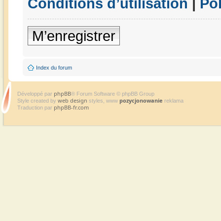
Conditions d’utilisation
|
Pol
M’enregistrer
Index du forum
phpBB
Développé par
® Forum Software © phpBB Group
web design
pozycjonowanie
Style created by
styles, www
reklama
phpBB-fr.com
Traduction par