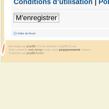
Conditions d’utilisation
|
Pol
M’enregistrer
Index du forum
phpBB
Développé par
® Forum Software © phpBB Group
web design
pozycjonowanie
Style created by
styles, www
reklama
phpBB-fr.com
Traduction par