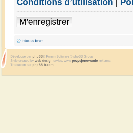
Conditions d’utilisation
|
Pol
M’enregistrer
Index du forum
phpBB
Développé par
® Forum Software © phpBB Group
web design
pozycjonowanie
Style created by
styles, www
reklama
phpBB-fr.com
Traduction par