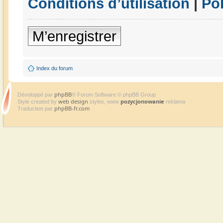
Conditions d’utilisation
|
Pol
M’enregistrer
Index du forum
phpBB
Développé par
® Forum Software © phpBB Group
web design
pozycjonowanie
Style created by
styles, www
reklama
phpBB-fr.com
Traduction par