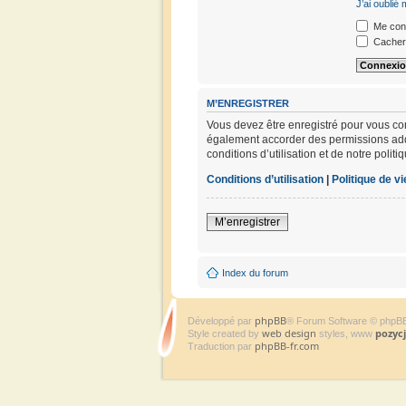
J’ai oublié
Me conn
Cacher 
M’ENREGISTRER
Vous devez être enregistré pour vous co
également accorder des permissions addit
conditions d’utilisation et de notre polit
Conditions d’utilisation
|
Politique de vi
M’enregistrer
Index du forum
phpBB
Développé par
® Forum Software © phpB
web design
pozyc
Style created by
styles, www
phpBB-fr.com
Traduction par