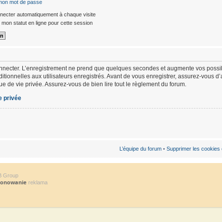
 mon mot de passe
ecter automatiquement à chaque visite
mon statut en ligne pour cette session
nnecter. L’enregistrement ne prend que quelques secondes et augmente vos possibi
ionnelles aux utilisateurs enregistrés. Avant de vous enregistrer, assurez-vous d
ique de vie privée. Assurez-vous de bien lire tout le règlement du forum.
e privée
L’équipe du forum
•
Supprimer les cookies
B Group
jonowanie
reklama