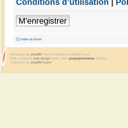
Conditions d’utilisation
|
Pol
M’enregistrer
Index du forum
phpBB
Développé par
® Forum Software © phpBB Group
web design
pozycjonowanie
Style created by
styles, www
reklama
phpBB-fr.com
Traduction par