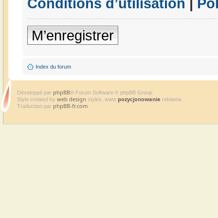
Conditions d’utilisation
|
Pol
M’enregistrer
Index du forum
phpBB
Développé par
® Forum Software © phpBB Group
web design
pozycjonowanie
Style created by
styles, www
reklama
phpBB-fr.com
Traduction par