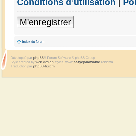
Conditions d’utilisation
|
Pol
M’enregistrer
Index du forum
phpBB
Développé par
® Forum Software © phpBB Group
web design
pozycjonowanie
Style created by
styles, www
reklama
phpBB-fr.com
Traduction par