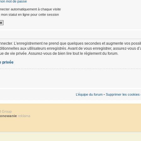
 mon mot de passe
ecter automatiquement à chaque visite
mon statut en ligne pour cette session
nnecter. L’enregistrement ne prend que quelques secondes et augmente vos possibi
ionnelles aux utilisateurs enregistrés. Avant de vous enregistrer, assurez-vous d
ique de vie privée. Assurez-vous de bien lire tout le règlement du forum.
e privée
L’équipe du forum
•
Supprimer les cookies
B Group
jonowanie
reklama