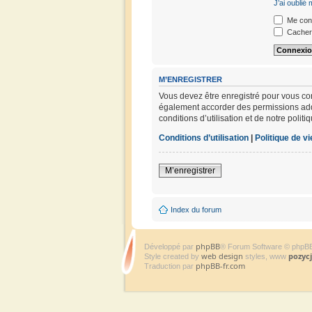
J’ai oublié
Me conn
Cacher 
M’ENREGISTRER
Vous devez être enregistré pour vous co
également accorder des permissions addit
conditions d’utilisation et de notre polit
Conditions d’utilisation
|
Politique de vi
M’enregistrer
Index du forum
phpBB
Développé par
® Forum Software © phpB
web design
pozyc
Style created by
styles, www
phpBB-fr.com
Traduction par