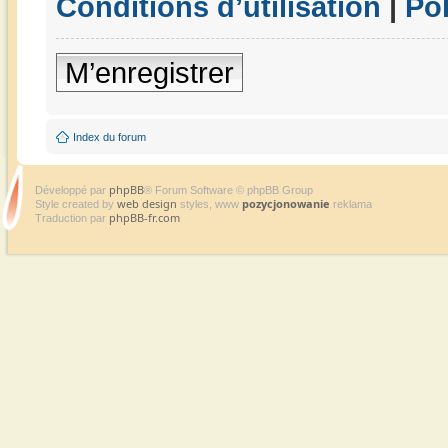
Conditions d’utilisation
|
Pol
M’enregistrer
Index du forum
phpBB
Développé par
® Forum Software © phpBB Group
web design
pozycjonowanie
Style created by
styles, www
reklama
phpBB-fr.com
Traduction par