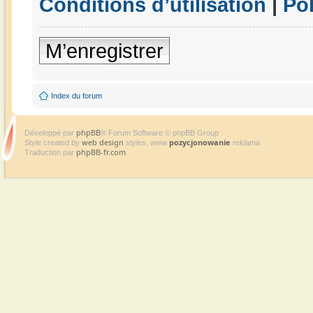
Conditions d’utilisation
|
Pol
M’enregistrer
Index du forum
phpBB
Développé par
® Forum Software © phpBB Group
web design
pozycjonowanie
Style created by
styles, www
reklama
phpBB-fr.com
Traduction par