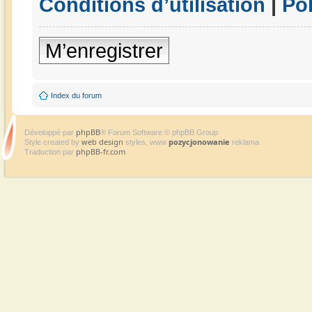
Conditions d’utilisation
|
Pol
M’enregistrer
Index du forum
phpBB
Développé par
® Forum Software © phpBB Group
web design
pozycjonowanie
Style created by
styles, www
reklama
phpBB-fr.com
Traduction par