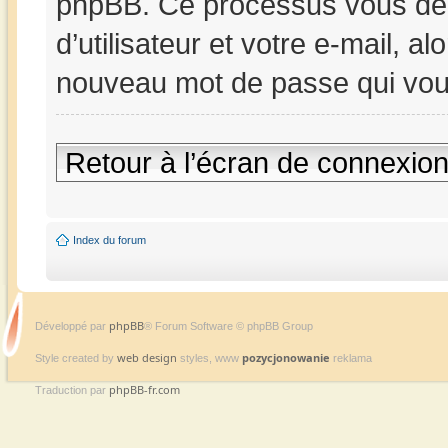
phpBB. Ce processus vous de
d’utilisateur et votre e-mail, a
nouveau mot de passe qui vou
Retour à l’écran de connexio
Index du forum
phpBB
Développé par
® Forum Software © phpBB Group
web design
pozycjonowanie
Style created by
styles, www
reklama
phpBB-fr.com
Traduction par