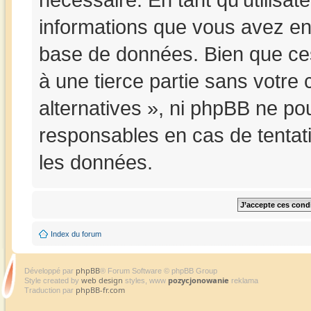
informations que vous avez en
base de données. Bien que ces
à une tierce partie sans votre
alternatives », ni phpBB ne p
responsables en cas de tentat
les données.
Index du forum
phpBB
Développé par
® Forum Software © phpBB Group
web design
pozycjonowanie
Style created by
styles, www
reklama
phpBB-fr.com
Traduction par