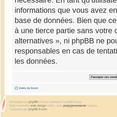
informations que vous avez en
base de données. Bien que ces
à une tierce partie sans votre
alternatives », ni phpBB ne p
responsables en cas de tentat
les données.
Index du forum
phpBB
Développé par
® Forum Software © phpBB Group
web design
pozycjonowanie
Style created by
styles, www
reklama
phpBB-fr.com
Traduction par