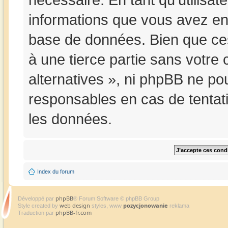
informations que vous avez en
base de données. Bien que ces
à une tierce partie sans votre
alternatives », ni phpBB ne p
responsables en cas de tentat
les données.
Index du forum
phpBB
Développé par
® Forum Software © phpBB Group
web design
pozycjonowanie
Style created by
styles, www
reklama
phpBB-fr.com
Traduction par