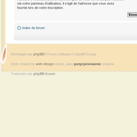
via votre panneau d’utilisateur, il s’agit de l’adresse que vous avez
fournie lors de votre inscription.
Index du forum
phpBB
Développé par
® Forum Software © phpBB Group
web design
pozycjonowanie
Style created by
styles, www
reklama
phpBB-fr.com
Traduction par