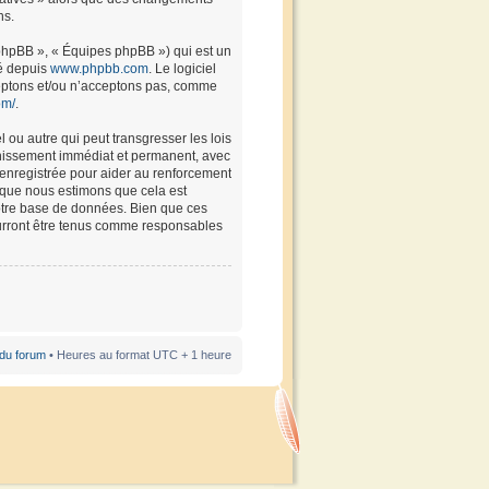
ns.
 phpBB », « Équipes phpBB ») qui est un
gé depuis
www.phpbb.com
. Le logiciel
ceptons et/ou n’acceptons pas, comme
om/
.
 ou autre qui peut transgresser les lois
annissement immédiat et permanent, avec
t enregistrée pour aider au renforcement
rsque nous estimons que cela est
notre base de données. Bien que ces
pourront être tenus comme responsables
 du forum
• Heures au format UTC + 1 heure