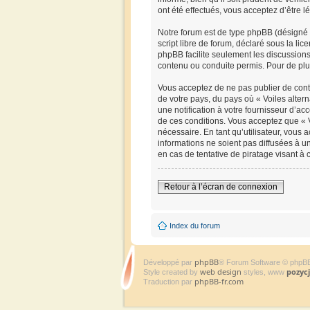
ont été effectués, vous acceptez d’être 
Notre forum est de type phpBB (désigné i
script libre de forum, déclaré sous la lic
phpBB facilite seulement les discussio
contenu ou conduite permis. Pour de plu
Vous acceptez de ne pas publier de conte
de votre pays, du pays où « Voiles alter
une notification à votre fournisseur d’a
de ces conditions. Vous acceptez que « V
nécessaire. En tant qu’utilisateur, vous
informations ne soient pas diffusées à u
en cas de tentative de piratage visant à
Retour à l’écran de connexion
Index du forum
phpBB
Développé par
® Forum Software © phpB
web design
pozyc
Style created by
styles, www
phpBB-fr.com
Traduction par