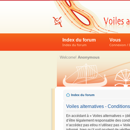
Index du forum
Vous
Index du forum
Connexion / I
Welcome!
Anonymous
Index du forum
Voiles alternatives - Conditions 
En accédant à « Voiles alternatives » (dés
d’être légalement responsable des condit
n’accédez pas et/ou n’utilisez pas « Voi
informé, bien qu’il soit prudent de vérif