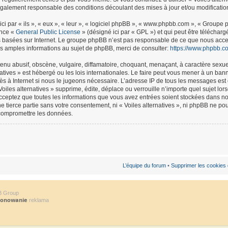
légalement responsable des conditions découlant des mises à jour et/ou modificatio
ci par « ils », « eux », « leur », « logiciel phpBB », « www.phpbb.com », « Groupe
ence «
General Public License
» (désigné ici par « GPL ») et qui peut être téléchar
ns basées sur Internet. Le groupe phpBB n’est pas responsable de ce que nous ac
s amples informations au sujet de phpBB, merci de consulter:
https://www.phpbb.c
nu abusif, obscène, vulgaire, diffamatoire, choquant, menaçant, à caractère sexuel
natives » est hébergé ou les lois internationales. Le faire peut vous mener à un b
ccès à Internet si nous le jugeons nécessaire. L’adresse IP de tous les messages es
oiles alternatives » supprime, édite, déplace ou verrouille n’importe quel sujet lo
 acceptez que toutes les informations que vous avez entrées soient stockées dans 
ne tierce partie sans votre consentement, ni « Voiles alternatives », ni phpBB ne 
 compromettre les données.
L’équipe du forum
•
Supprimer les cookies
B Group
jonowanie
reklama