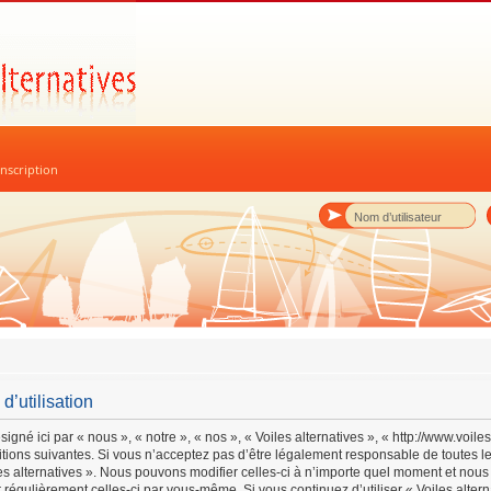
nscription
d’utilisation
igné ici par « nous », « notre », « nos », « Voiles alternatives », « http://www.voil
ions suivantes. Si vous n’acceptez pas d’être légalement responsable de toutes le
les alternatives ». Nous pouvons modifier celles-ci à n’importe quel moment et nou
ier régulièrement celles-ci par vous-même. Si vous continuez d’utiliser « Voiles alt