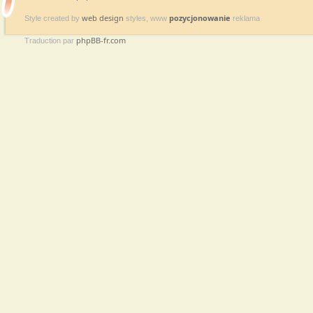
web design
pozycjonowanie
Style created by
styles, www
reklama
phpBB-fr.com
Traduction par