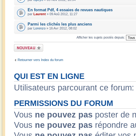
En format Pdf, 4 essaies de revues nautiques
par
Laurent
» 09 Aoû 2012, 11:27
Parmi les clichés les plus anciens
par
Lorenzo
» 16 Avr 2012, 08:02
Afficher les sujets postés depuis:
Écrire un nouveau
sujet
Retourner vers Index du forum
QUI EST EN LIGNE
Utilisateurs parcourant ce forum: 
PERMISSIONS DU FORUM
Vous
ne pouvez pas
poster de 
Vous
ne pouvez pas
répondre a
Vous
ne pouvez pas
éditer vos