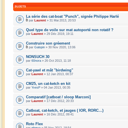
SUJETS
La série des cat-boat "Punch", signée Philippe Harlé
par
Laurent
» 31 Mai 2013, 20:53
Quel type de voile sur mat autoporté non rotatif ?
par
Laurent
» 29 Déc 2019, 19:11
Construire son gréement
par
Galopin
» 30 Nov 2020, 13:06
NONSUCH 30
par
60nora
» 26 Oct 2013, 11:18
Cat-yawl et mât "birdwing"
par
Laurent
» 12 Jan 2013, 00:37
CM25, un cat-ketch en kit
par
YvesP
» 04 Jan 2013, 00:35
Comparatif [catboat / sloop Marconi]
par
Laurent
» 17 Déc 2012, 20:33
Catboat, cat-ketch, et jauges ( IOR, RORC…)
par
Laurent
» 16 Déc 2012, 09:41
Roto Flex
par
elpeyo
» 05 Nov 2012, 18:54