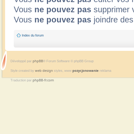
Vous
ne pouvez pas
supprimer 
Vous
ne pouvez pas
joindre des 
Index du forum
phpBB
Développé par
® Forum Software © phpBB Group
web design
pozycjonowanie
Style created by
styles, www
reklama
phpBB-fr.com
Traduction par