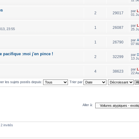
11 Se
es
par
L
2
29017
01 Ju
par
L
1
26087
013, 23:55
25 Ju
par
A
1
26790
07 M
e pacifique :moi j'en pince !
par
D
2
32299
13 Ju
par
L
4
38623
22 Av
her les sujets postés depuis:
Trier par
Aller à:
 2 invités