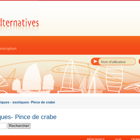
nscription
piques - exotiques- Pince de crabe
iques- Pince de crabe
RÉPONSES
VUS
DERN