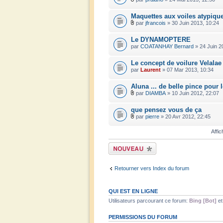
Maquettes aux voiles atypiqu
par
jfrancois
» 30 Juin 2013, 10:24
Le DYNAMOPTERE
par
COATANHAY Bernard
» 24 Juin 2
Le concept de voilure Velalae
par
Laurent
» 07 Mar 2013, 10:34
Aluna ... de belle pince pour l
par
DIAMBA
» 10 Juin 2012, 22:07
que pensez vous de ça
par
pierre
» 20 Avr 2012, 22:45
Affic
Écrire un nouveau
sujet
Retourner vers Index du forum
QUI EST EN LIGNE
Utilisateurs parcourant ce forum:
Bing [Bot]
et
PERMISSIONS DU FORUM