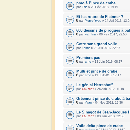
prao à Pince de crabe
par
Eric
» 20 Fév 2018, 19:19
Et les rotors de Fletnner ?
par
Pierre-Yves
» 24 Juil 2013, 13:0
600 dessins de pirogues à ba
par
Faï Tira
» 09 Fév 2017, 22:50
Cotre sans grand voile
par
Lomic
» 22 Juil 2016, 22:37
Premiers pas
par
arno
» 13 Juin 2016, 08:57
Multi et pince de crabe
par
arno
» 19 Juil 2013, 17:17
Le génial Herreshoff
par
Laurent
» 28 Aoû 2012, 11:19
Gréement pince de crabe à ba
par
Yvan
» 04 Nov 2012, 15:36
Le Sinagot de Jean-Jacques H
par
Laurent
» 03 Jan 2013, 22:56
Voile delta pince de crabe
par
praiano
» 24 Mai 2013, 12:50