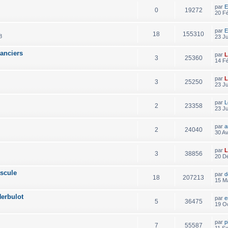
par
E
0
19272
20 F
par
E
18
155310
8
23 Ju
lanciers
par
L
3
25360
14 F
par
L
3
25250
23 Ju
par
L
2
23358
23 Ju
par
a
2
24040
30 Av
par
L
3
38856
20 D
scule
par
d
18
207213
15 Ma
erbulot
par
e
5
36475
19 Oc
par
p
7
55587