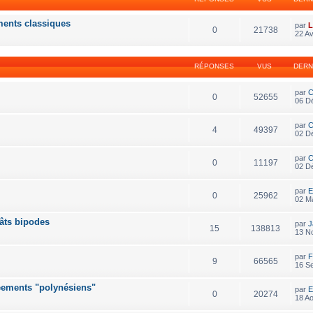
ments classiques
par
L
0
21738
22 Av
RÉPONSES
VUS
DERN
par
C
0
52655
06 D
par
C
4
49397
02 D
par
C
0
11197
02 D
par
E
0
25962
02 Ma
mâts bipodes
par
J
15
138813
13 N
par
F
9
66565
16 Se
éements "polynésiens"
par
E
0
20274
18 Ao