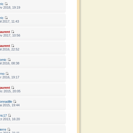
ric
év 2018, 19:19
ric
il 2017, 11:43
aurent
év 2017, 10:56
aurent
il 2016, 22:52
omic
il 2016, 08:38
rno
r 2016, 19:17
aurent
éc 2015, 20:05
onnadille
i 2015, 19:44
ric17
t 2013, 16:20
ierre