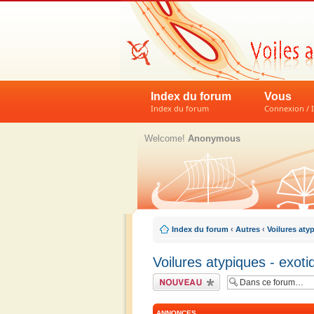
Index du forum
Vous
Index du forum
Connexion / I
Welcome!
Anonymous
Index du forum
‹
Autres
‹
Voilures aty
Voilures atypiques - exot
Écrire un nouveau
sujet
ANNONCES