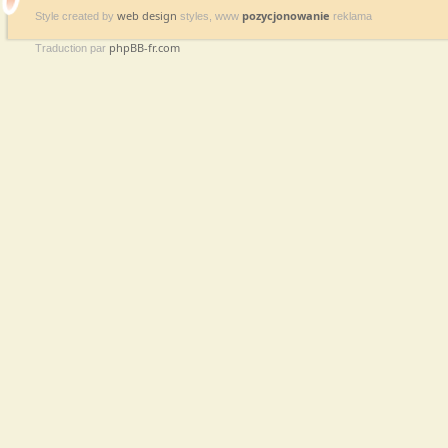
web design
pozycjonowanie
Style created by
styles, www
reklama
phpBB-fr.com
Traduction par