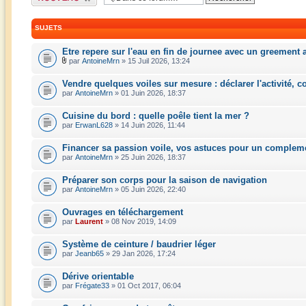
sujet
SUJETS
Etre repere sur l'eau en fin de journee avec un greement 
par
AntoineMrn
» 15 Juil 2026, 13:24
Vendre quelques voiles sur mesure : déclarer l'activité, 
par
AntoineMrn
» 01 Juin 2026, 18:37
Cuisine du bord : quelle poêle tient la mer ?
par
ErwanL628
» 14 Juin 2026, 11:44
Financer sa passion voile, vos astuces pour un complem
par
AntoineMrn
» 25 Juin 2026, 18:37
Préparer son corps pour la saison de navigation
par
AntoineMrn
» 05 Juin 2026, 22:40
Ouvrages en téléchargement
par
Laurent
» 08 Nov 2019, 14:09
Système de ceinture / baudrier léger
par
Jeanb65
» 29 Jan 2026, 17:24
Dérive orientable
par
Frégate33
» 01 Oct 2017, 06:04