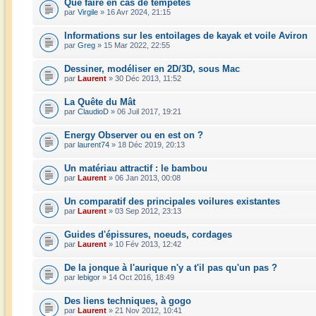
Que faire en cas de tempêtes
par
Virgile
» 16 Avr 2024, 21:15
Informations sur les entoilages de kayak et voile Aviron
par
Greg
» 15 Mar 2022, 22:55
Dessiner, modéliser en 2D/3D, sous Mac
par
Laurent
» 30 Déc 2013, 11:52
La Quête du Mât
par
ClaudioD
» 06 Juil 2017, 19:21
Energy Observer ou en est on ?
par
laurent74
» 18 Déc 2019, 20:13
Un matériau attractif : le bambou
par
Laurent
» 06 Jan 2013, 00:08
Un comparatif des principales voilures existantes
par
Laurent
» 03 Sep 2012, 23:13
Guides d'épissures, noeuds, cordages
par
Laurent
» 10 Fév 2013, 12:42
De la jonque à l'aurique n'y a t'il pas qu'un pas ?
par
lebigor
» 14 Oct 2016, 18:49
Des liens techniques, à gogo
par
Laurent
» 21 Nov 2012, 10:41