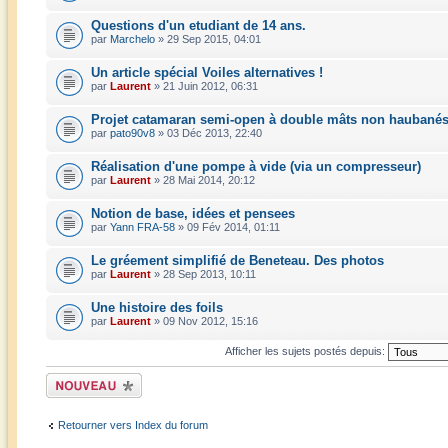
Questions d'un etudiant de 14 ans.
par
Marchelo
» 29 Sep 2015, 04:01
Un article spécial Voiles alternatives !
par
Laurent
» 21 Juin 2012, 06:31
Projet catamaran semi-open à double mâts non haubané
par
pato90v8
» 03 Déc 2013, 22:40
Réalisation d'une pompe à vide (via un compresseur)
par
Laurent
» 28 Mai 2014, 20:12
Notion de base, idées et pensees
par
Yann FRA-58
» 09 Fév 2014, 01:11
Le gréement simplifié de Beneteau. Des photos
par
Laurent
» 28 Sep 2013, 10:11
Une histoire des foils
par
Laurent
» 09 Nov 2012, 15:16
Afficher les sujets postés depuis:
Écrire un nouveau
sujet
Retourner vers Index du forum