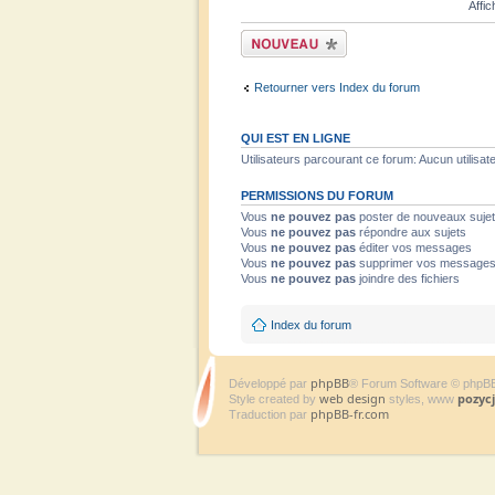
Affic
Écrire un nouveau
sujet
Retourner vers Index du forum
QUI EST EN LIGNE
Utilisateurs parcourant ce forum: Aucun utilisate
PERMISSIONS DU FORUM
Vous
ne pouvez pas
poster de nouveaux suje
Vous
ne pouvez pas
répondre aux sujets
Vous
ne pouvez pas
éditer vos messages
Vous
ne pouvez pas
supprimer vos message
Vous
ne pouvez pas
joindre des fichiers
Index du forum
phpBB
Développé par
® Forum Software © phpB
web design
pozyc
Style created by
styles, www
phpBB-fr.com
Traduction par