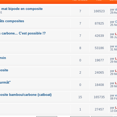
un mat bipode en composite
par
d
7
166523
41
29 Av
mâts composites
par
O
7
87825
25 N
 carbone... C'est possible !?
par
L
7
42639
06 Ju
par
e
8
53186
31 Ma
rvin
par
L
0
19677
29 Ma
osite
par
L
2
24065
29 Ma
surmât"
par
L
0
18408
28 Ma
osite bambou/carbone (catboat)
par
e
15
165735
08 F
par
L
1
27457
13 D