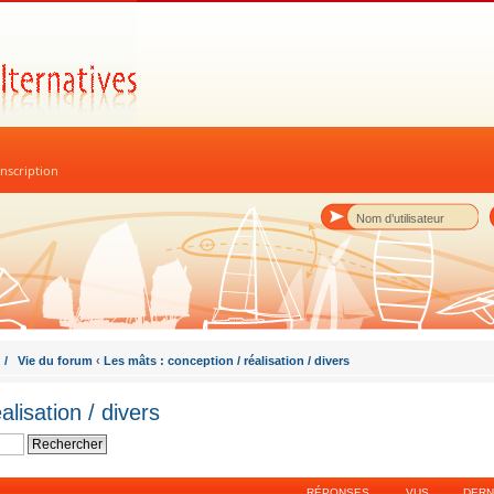
nscription
 / Vie du forum
‹
Les mâts : conception / réalisation / divers
alisation / divers
RÉPONSES
VUS
DERN