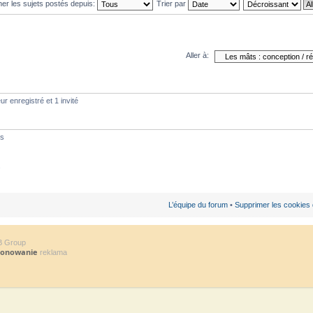
her les sujets postés depuis:
Trier par
Aller à:
ur enregistré et 1 invité
ts
s
L’équipe du forum
•
Supprimer les cookies
B Group
jonowanie
reklama