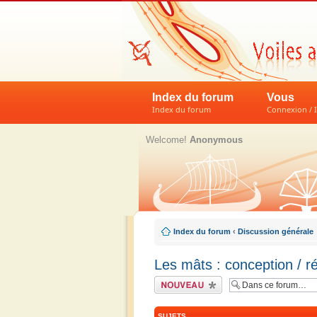
Index du forum
Vous
Index du forum
Connexion / I
Welcome!
Anonymous
Index du forum
‹
Discussion générale
Les mâts : conception / ré
Écrire un nouveau
sujet
SUJETS