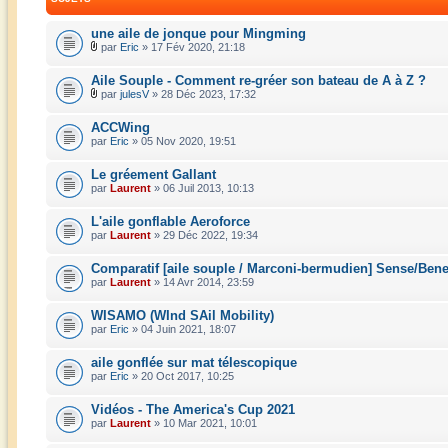
une aile de jonque pour Mingming
par
Eric
» 17 Fév 2020, 21:18
Aile Souple - Comment re-gréer son bateau de A à Z ?
par
julesV
» 28 Déc 2023, 17:32
ACCWing
par
Eric
» 05 Nov 2020, 19:51
Le gréement Gallant
par
Laurent
» 06 Juil 2013, 10:13
L'aile gonflable Aeroforce
par
Laurent
» 29 Déc 2022, 19:34
Comparatif [aile souple / Marconi-bermudien] Sense/Ben
par
Laurent
» 14 Avr 2014, 23:59
WISAMO (WInd SAil Mobility)
par
Eric
» 04 Juin 2021, 18:07
aile gonflée sur mat télescopique
par
Eric
» 20 Oct 2017, 10:25
Vidéos - The America's Cup 2021
par
Laurent
» 10 Mar 2021, 10:01