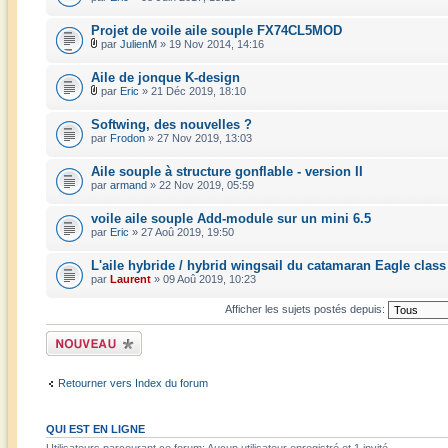
Projet de voile aile souple FX74CL5MOD
par
JulienM
» 19 Nov 2014, 14:16
Aile de jonque K-design
par
Eric
» 21 Déc 2019, 18:10
Softwing, des nouvelles ?
par
Frodon
» 27 Nov 2019, 13:03
Aile souple à structure gonflable - version II
par
armand
» 22 Nov 2019, 05:59
voile aile souple Add-module sur un mini 6.5
par
Eric
» 27 Aoû 2019, 19:50
L'aile hybride / hybrid wingsail du catamaran Eagle class
par
Laurent
» 09 Aoû 2019, 10:23
Afficher les sujets postés depuis:
Écrire un nouveau
sujet
Retourner vers Index du forum
QUI EST EN LIGNE