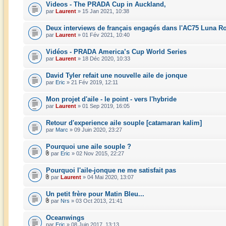
Videos - The PRADA Cup in Auckland,
par
Laurent
» 15 Jan 2021, 10:38
Deux interviews de français engagés dans l'AC75 Luna R
par
Laurent
» 01 Fév 2021, 10:40
Vidéos - PRADA America’s Cup World Series
par
Laurent
» 18 Déc 2020, 10:33
David Tyler refait une nouvelle aile de jonque
par
Eric
» 21 Fév 2019, 12:11
Mon projet d'aile - le point - vers l'hybride
par
Laurent
» 01 Sep 2019, 16:05
Retour d'experience aile souple [catamaran kalim]
par
Marc
» 09 Juin 2020, 23:27
Pourquoi une aile souple ?
par
Eric
» 02 Nov 2015, 22:27
Pourquoi l'aile-jonque ne me satisfait pas
par
Laurent
» 04 Mai 2020, 13:07
Un petit frère pour Matin Bleu...
par
Nrs
» 03 Oct 2013, 21:41
Oceanwings
par
Eric
» 08 Juin 2017, 13:13