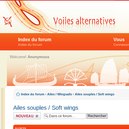
Index du forum
Vous
Index du forum
Connexion 
Welcome!
Anonymous
Index du forum
‹
Ailes / Wingsails
‹
Ailes souples / Soft wings
Ailes souples / Soft wings
Écrire un nouveau
sujet
SUJETS