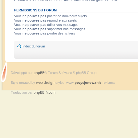
Utilisateurs parcourant ce forum: Aucun utilisateur enregistré et 1 invité
PERMISSIONS DU FORUM
Vous
ne pouvez pas
poster de nouveaux sujets
Vous
ne pouvez pas
répondre aux sujets
Vous
ne pouvez pas
éditer vos messages
Vous
ne pouvez pas
supprimer vos messages
Vous
ne pouvez pas
joindre des fichiers
Index du forum
phpBB
Développé par
® Forum Software © phpBB Group
web design
pozycjonowanie
Style created by
styles, www
reklama
phpBB-fr.com
Traduction par