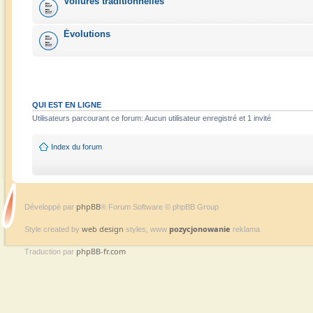
Voilures traditionnelles
Évolutions
QUI EST EN LIGNE
Utilisateurs parcourant ce forum: Aucun utilisateur enregistré et 1 invité
Index du forum
phpBB
Développé par
® Forum Software © phpBB Group
web design
pozycjonowanie
Style created by
styles, www
reklama
phpBB-fr.com
Traduction par