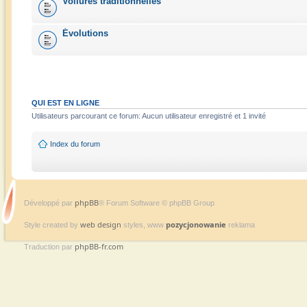
Voilures traditionnelles
Évolutions
QUI EST EN LIGNE
Utilisateurs parcourant ce forum: Aucun utilisateur enregistré et 1 invité
Index du forum
phpBB
Développé par
® Forum Software © phpBB Group
web design
pozycjonowanie
Style created by
styles, www
reklama
phpBB-fr.com
Traduction par