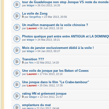
tour de Guadeloupe non stop Jonque VS reste du monde 
par
lebigor
» 26 Oct 2013, 14:25
La voile de Zong
par
SergeRoy
» 23 Mar 2013, 20:56
Un maillon manquant de la voile chinoise ?
par
Laurent
» 06 Juin 2013, 19:18
Photos quelque part entre entre ANTIGUA et LA DOMINI
par
lebigor
» 24 Mai 2013, 18:21
Mois de janvier exclusivement dédié à la voile !
par
lebigor
» 04 Jan 2013, 00:27
Transition ???
par
Nrs
» 02 Mai 2012, 14:20
Une voile de jonque par les Beken of Cowes
par
Laurent
» 17 Fév 2013, 22:16
Une jonque dans le film "Le Crabe-tambour"
par
Laurent
» 25 Déc 2012, 17:35
rating HN et gréement jonque
par
lebigor
» 12 Oct 2012, 21:57
emplanture du mat
par
pierre
» 22 Oct 2012, 04:44