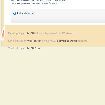
Vous
ne pouvez pas
supprimer vos messages
Vous
ne pouvez pas
joindre des fichiers
Index du forum
phpBB
Développé par
® Forum Software © phpBB Group
web design
pozycjonowanie
Style created by
styles, www
reklama
phpBB-fr.com
Traduction par