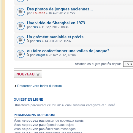
Des photos de jonques anciennes…
par
Laurent
» 16 Avr 2012, 07:27
Une vidéo de Shanghai en 1973
par
Nrs
» 11 Sep 2012, 08:45
Un grémént maniable et précis.
par
Nrs
» 14 Juil 2012, 15:37
ou faire confectionner une voiles de jonque?
par
lebigor
» 23 Avr 2012, 18:04
Afficher les sujets postés depuis:
Écrire un nouveau
sujet
Retourner vers Index du forum
QUI EST EN LIGNE
Utilisateurs parcourant ce forum: Aucun utilisateur enregistré et 1 invité
PERMISSIONS DU FORUM
Vous
ne pouvez pas
poster de nouveaux sujets
Vous
ne pouvez pas
répondre aux sujets
Vous
ne pouvez pas
éditer vos messages