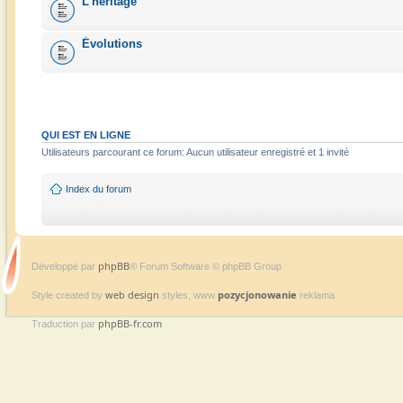
L'héritage
Évolutions
QUI EST EN LIGNE
Utilisateurs parcourant ce forum: Aucun utilisateur enregistré et 1 invité
Index du forum
phpBB
Développé par
® Forum Software © phpBB Group
web design
pozycjonowanie
Style created by
styles, www
reklama
phpBB-fr.com
Traduction par