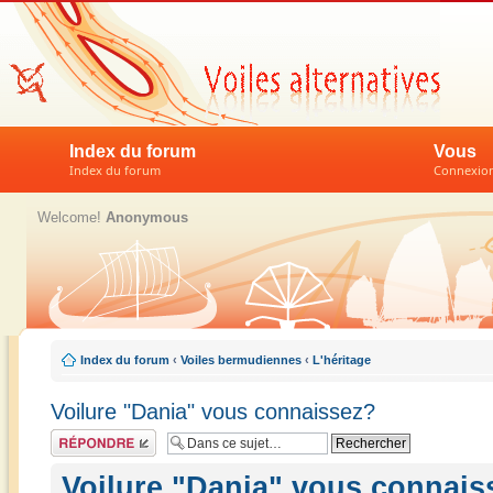
Index du forum
Vous
Index du forum
Connexion 
Welcome!
Anonymous
Index du forum
‹
Voiles bermudiennes
‹
L'héritage
Voilure "Dania" vous connaissez?
Répondre
Voilure "Dania" vous connais