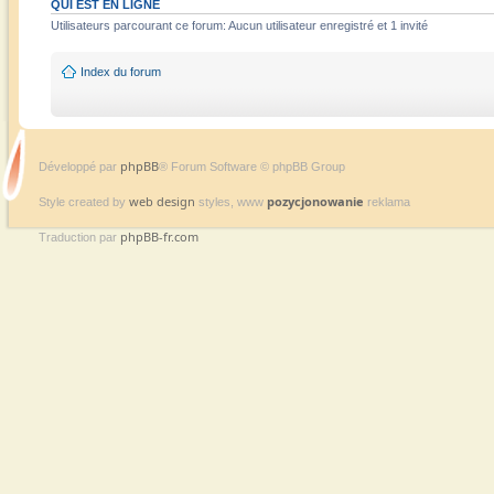
QUI EST EN LIGNE
Utilisateurs parcourant ce forum: Aucun utilisateur enregistré et 1 invité
Index du forum
phpBB
Développé par
® Forum Software © phpBB Group
web design
pozycjonowanie
Style created by
styles, www
reklama
phpBB-fr.com
Traduction par