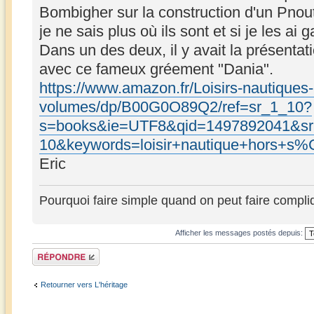
Bombigher sur la construction d'un Pnou
je ne sais plus où ils sont et si je les ai g
Dans un des deux, il y avait la présentat
avec ce fameux gréement "Dania".
https://www.amazon.fr/Loisirs-nautique
volumes/dp/B00G0O89Q2/ref=sr_1_10?
s=books&ie=UTF8&qid=1497892041&sr
10&keywords=loisir+nautique+hors+s
Eric
Pourquoi faire simple quand on peut faire compli
Afficher les messages postés depuis:
Répondre
Retourner vers L'héritage