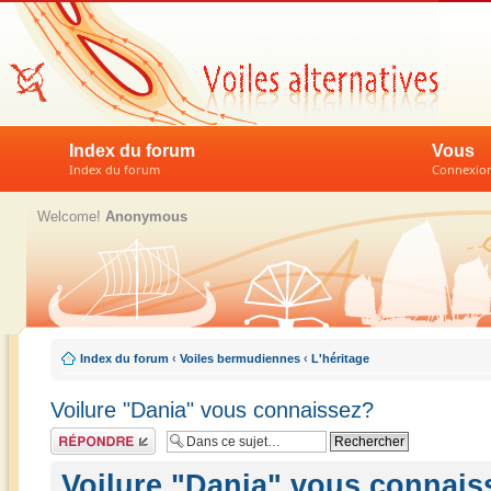
Index du forum
Vous
Index du forum
Connexion 
Welcome!
Anonymous
Index du forum
‹
Voiles bermudiennes
‹
L'héritage
Voilure "Dania" vous connaissez?
Répondre
Voilure "Dania" vous connais