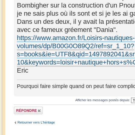
Bombigher sur la construction d'un Pnou
je ne sais plus où ils sont et si je les ai g
Dans un des deux, il y avait la présentat
avec ce fameux gréement "Dania".
https://www.amazon.fr/Loisirs-nautique
volumes/dp/B00G0O89Q2/ref=sr_1_10?
s=books&ie=UTF8&qid=1497892041&sr
10&keywords=loisir+nautique+hors+s
Eric
Pourquoi faire simple quand on peut faire compli
Afficher les messages postés depuis:
Répondre
Retourner vers L'héritage