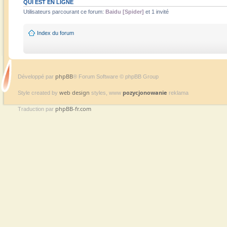
QUI EST EN LIGNE
Utilisateurs parcourant ce forum:
Baidu [Spider]
et 1 invité
Index du forum
phpBB
Développé par
® Forum Software © phpBB Group
web design
pozycjonowanie
Style created by
styles, www
reklama
phpBB-fr.com
Traduction par