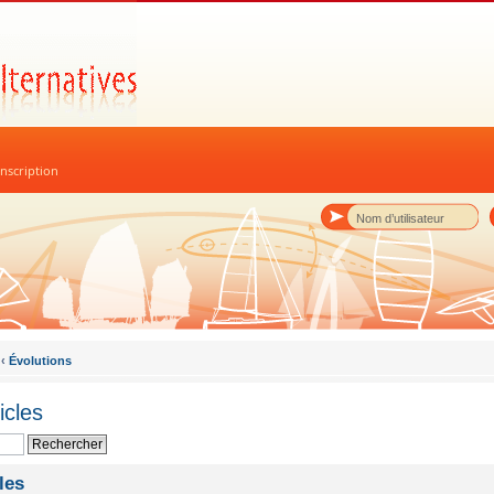
nscription
‹
Évolutions
icles
les