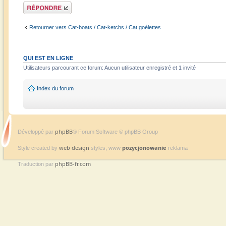
Répondre
Retourner vers Cat-boats / Cat-ketchs / Cat goélettes
QUI EST EN LIGNE
Utilisateurs parcourant ce forum: Aucun utilisateur enregistré et 1 invité
Index du forum
phpBB
Développé par
® Forum Software © phpBB Group
web design
pozycjonowanie
Style created by
styles, www
reklama
phpBB-fr.com
Traduction par