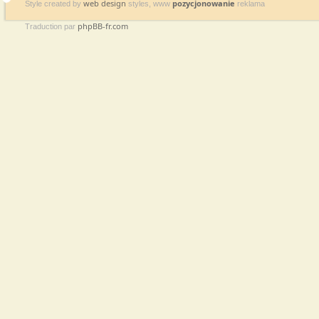
web design
pozycjonowanie
Style created by
styles, www
reklama
phpBB-fr.com
Traduction par