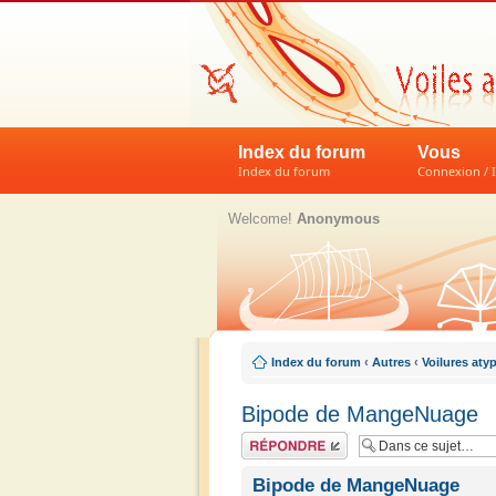
Index du forum
Vous
Index du forum
Connexion / I
Welcome!
Anonymous
Index du forum
‹
Autres
‹
Voilures aty
Bipode de MangeNuage
Répondre
Bipode de MangeNuage