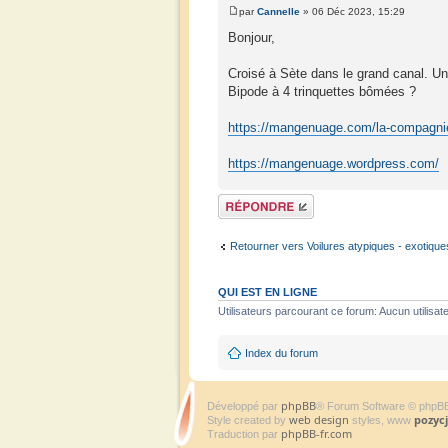
par
Cannelle
» 06 Déc 2023, 15:29
Bonjour,
Croisé à Sète dans le grand canal. Un
Bipode à 4 trinquettes bômées ?
https://mangenuage.com/la-compagn
https://mangenuage.wordpress.com/
Répondre
Retourner vers Voilures atypiques - exotique
QUI EST EN LIGNE
Utilisateurs parcourant ce forum: Aucun utilisate
Index du forum
phpBB
Développé par
® Forum Software © phpB
web design
pozyc
Style created by
styles, www
phpBB-fr.com
Traduction par