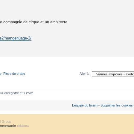
e compagnie de cirque et un architecte.
ie2/mangenuage-2/
s- Pince de crabe
Aller à:
ur enregistré et 1 invité
L’équipe du forum
•
Supprimer les cookies
B Group
jonowanie
reklama